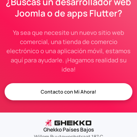
¿Buscas un desarrollador web
Joomla o de apps Flutter?
Ya sea que necesite un nuevo sitio web
comercial, una tienda de comercio
electrónico o una aplicación móvil, estamos
aquí para ayudarle. ¡Hagamos realidad su
idea!
Contacto con Mi Ahora!
Ghekko Países Bajos
Willem Buytewechstraat 187 C