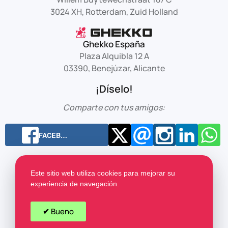
3024 XH, Rotterdam, Zuid Holland
Ghekko España
Plaza Alquibla 12 A
03390, Benejúzar, Alicante
¡Díselo!
Comparte con tus amigos:
FACEB…
Términos y Condiciones
Declaración de Privacidad
Este sitio web utiliza cookies para mejorar su
Declaración de Cookies
Descargo de Responsabilidad
experiencia de navegación.
Mapa del Sitio
Copyrights ©
2026
Ghekko. Todos los derechos reservados.
Bueno
Páginas de Destino: